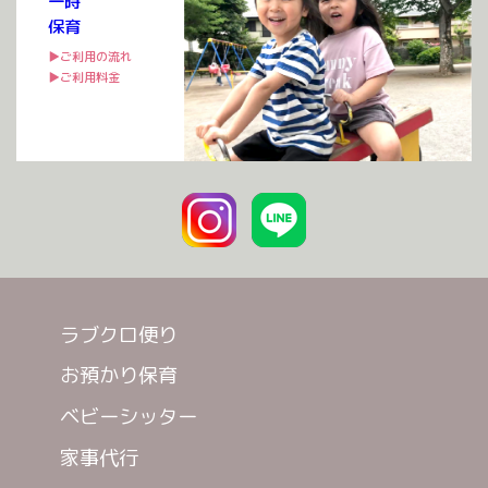
一時
保育
▶ご利用の流れ
▶ご利用料金
ラブクロ便り
お預かり保育
ベビーシッター
家事代行