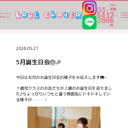
月～
03-
金曜
6432-
10
いっしょに
～
あるこう。
2886
17
ラブクロ便り
時
ラブクロ便り
2026.05.21
5月誕生日会🎂🎉
一時保育
今日は五月のお誕生日会の様子をお伝えします📷✨
ベビーシッター
１歳児クラスのお友だちが２歳のお誕生日を迎えまし
た♪ちょっぴりいつもと違う雰囲気にドキドキしてい
る様子が・・・！
家事代行
認可保育園一覧