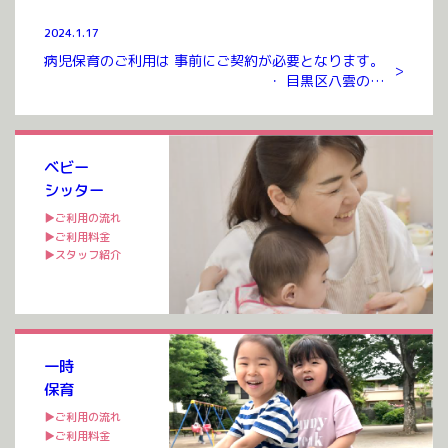
2024.1.17
病児保育のご利用は 事前にご契約が必要となります。
>
・ 目黒区八雲のお
預かりルームまでお越しいただき ご契約を交わさせて
いただいたのち ご利用が可能となります。 ご契約には
入会金、年会費 […]
ベビー
シッター
▶ご利用の流れ
▶ご利用料金
▶スタッフ紹介
一時
保育
▶ご利用の流れ
▶ご利用料金