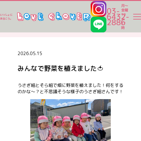
月～
03-
金曜
6432-
10
いっしょに
～
あるこう。
2886
17
ラブクロ便り
時
ラブクロ便り
2026.05.15
みんなで野菜を植えました🍅
一時保育
うさぎ組とそら組で畑に野菜を植えました！何をする
のかな～？と不思議そうな様子のうさぎ組さんです！
ベビーシッター
家事代行
認可保育園一覧