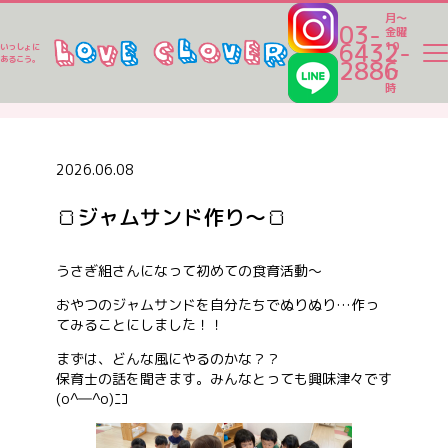
月～
03-
金曜
6432-
10
いっしょに
～
あるこう。
2886
17
ラブクロ便り
時
ラブクロ便り
2026.06.08
🍞ジャムサンド作り～🍞
一時保育
うさぎ組さんになって初めての食育活動～
ベビーシッター
おやつのジャムサンドを自分たちでぬりぬり…作っ
てみることにしました！！
まずは、どんな風にやるのかな？？
家事代行
保育士の話を聞きます。みんなとっても興味津々です
(o^―^o)ﾆｺ
認可保育園一覧