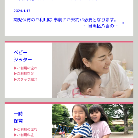
2024.1.17
病児保育のご利用は 事前にご契約が必要となります。
>
・ 目黒区八雲のお
預かりルームまでお越しいただき ご契約を交わさせて
いただいたのち ご利用が可能となります。 ご契約には
入会金、年会費 […]
ベビー
シッター
▶ご利用の流れ
▶ご利用料金
▶スタッフ紹介
一時
保育
▶ご利用の流れ
▶ご利用料金