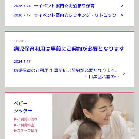
>
☆イベント案内☆お泊まり保育
2026.7.24
>
☆イベント案内☆クッキング・リトミック
2026.7.17
TOPICS
病児保育利用は事前にご契約が必要となります
2024.1.17
病児保育のご利用は 事前にご契約が必要となります。
>
・ 目黒区八雲のお
預かりルームまでお越しいただき ご契約を交わさせて
いただいたのち ご利用が可能となります。 ご契約には
入会金、年会費 […]
ベビー
シッター
▶ご利用の流れ
▶ご利用料金
▶スタッフ紹介