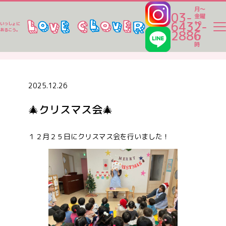
月～
03-
金曜
6432-
10
いっしょに
～
あるこう。
2886
17
ラブクロ便り
時
ラブクロ便り
2025.12.26
🎄クリスマス会🎄
一時保育
１２月２５日にクリスマス会を行いました！
ベビーシッター
家事代行
認可保育園一覧