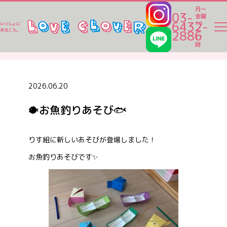
月～
03-
金曜
6432-
10
いっしょに
～
あるこう。
2886
17
ラブクロ便り
時
ラブクロ便り
2026.06.20
🐡お魚釣りあそび🐟
一時保育
りす組に新しいあそびが登場しました！
ベビーシッター
お魚釣りあそびです✨
家事代行
認可保育園一覧