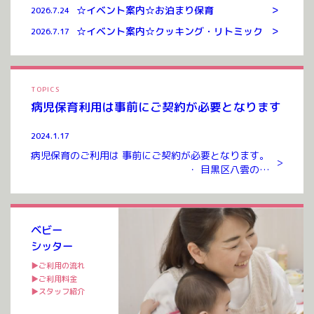
>
☆イベント案内☆お泊まり保育
2026.7.24
>
☆イベント案内☆クッキング・リトミック
2026.7.17
TOPICS
病児保育利用は事前にご契約が必要となります
2024.1.17
病児保育のご利用は 事前にご契約が必要となります。
>
・ 目黒区八雲のお
預かりルームまでお越しいただき ご契約を交わさせて
いただいたのち ご利用が可能となります。 ご契約には
入会金、年会費 […]
ベビー
シッター
▶ご利用の流れ
▶ご利用料金
▶スタッフ紹介