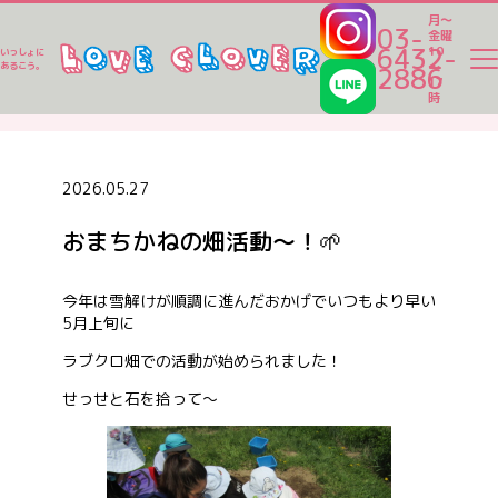
月～
03-
金曜
6432-
10
いっしょに
～
あるこう。
2886
17
ラブクロ便り
時
ラブクロ便り
2026.05.27
おまちかねの畑活動～！🌱
一時保育
今年は雪解けが順調に進んだおかげでいつもより早い
5月上旬に
ベビーシッター
ラブクロ畑での活動が始められました！
せっせと石を拾って～
家事代行
認可保育園一覧