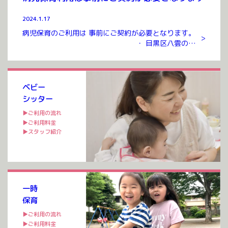
2024.1.17
病児保育のご利用は 事前にご契約が必要となります。
>
・ 目黒区八雲のお
預かりルームまでお越しいただき ご契約を交わさせて
いただいたのち ご利用が可能となります。 ご契約には
入会金、年会費 […]
ベビー
シッター
▶ご利用の流れ
▶ご利用料金
▶スタッフ紹介
一時
保育
▶ご利用の流れ
▶ご利用料金