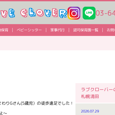
03-6
時保育
ベビーシッター
家事代行
認可保育園一覧
お問
ラブクローバー
札幌清田
まわりGさん(5歳児）の徒歩遠足でした！
2026.07.29
よ～