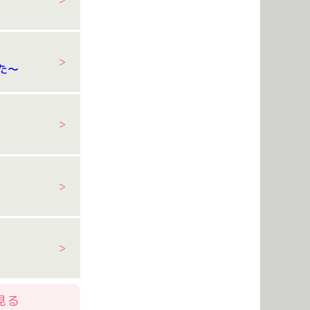
た～
見る