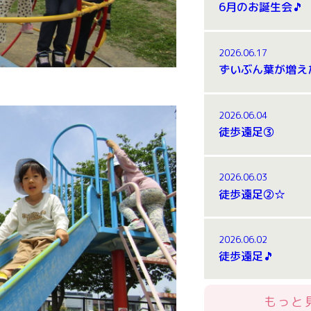
6月のお誕生会🎵
2026.06.17
ずいぶん葉が増え
2026.06.04
徒歩遠足③
2026.06.03
徒歩遠足②☆
2026.06.02
徒歩遠足🎵
もっと