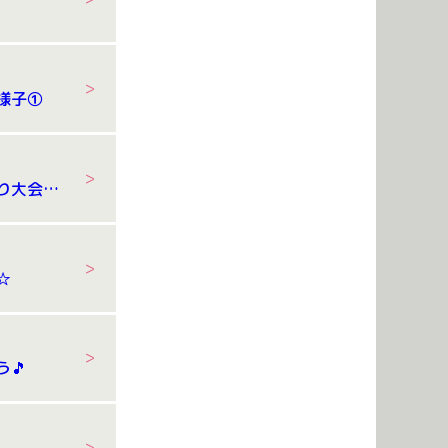
様子①
誕生会＆スイカ割り大会の様子
☆
🎵