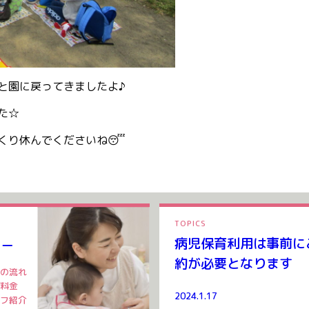
と園に戻ってきましたよ♪
た☆
くり休んでくださいね😴
ー
TOPICS
病児保育利用は事前に
ター
約が必要となります
の流れ
料金
2024.1.17
フ紹介