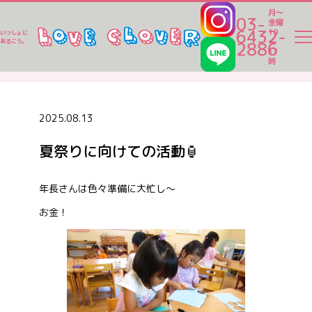
月～
03-
金曜
6432-
10
いっしょに
～
あるこう。
2886
17
ラブクロ便り
時
ラブクロ便り
2025.08.13
夏祭りに向けての活動🏮
一時保育
年長さんは色々準備に大忙し～
ベビーシッター
お金！
家事代行
認可保育園一覧