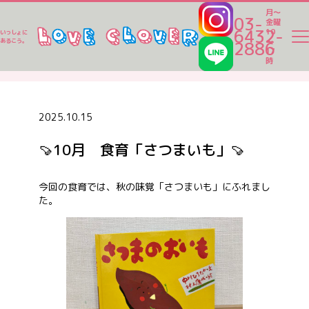
月～
03-
金曜
6432-
10
いっしょに
～
あるこう。
2886
17
ラブクロ便り
時
ラブクロ便り
2025.10.15
🍠10月 食育「さつまいも」🍠
一時保育
今回の食育では、秋の味覚「さつまいも」にふれまし
た。
ベビーシッター
家事代行
認可保育園一覧