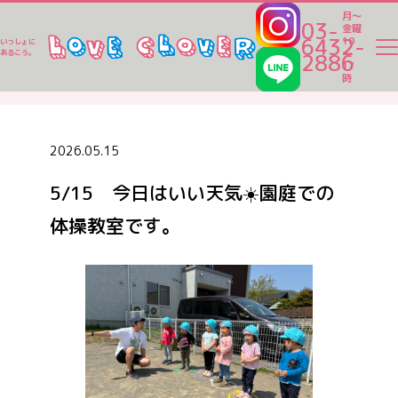
月～
03-
金曜
6432-
10
いっしょに
～
あるこう。
2886
17
ラブクロ便り
時
ラブクロ便り
2026.05.15
5/15 今日はいい天気☀️園庭での
一時保育
体操教室です。
ベビーシッター
家事代行
認可保育園一覧