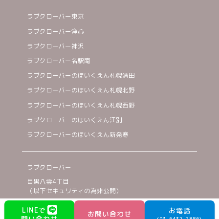
ラブクローバー東京
ラブクローバー浄心
ラブクローバー神沢
ラブクローバー名駅南
ラブクローバーのほいくえん札幌清田
ラブクローバーのほいくえん札幌北野
ラブクローバーのほいくえん札幌西野
ラブクローバーのほいくえん江別
ラブクローバーのほいくえん新発寒
ラブクローバー
目黒八雲4丁目
（以下セキュリティの為非公開）
03-6432-2886
LINEで
お電話
お問い合わせ
問い合わせ
©2023 TWO CARAT inc.
(03-6432-2886)