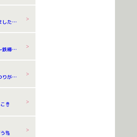
8/4 野菜が採れました！！🥒
8/3 体操教室 ～鉄棒編～
8/1 七夕・夏まつりが開催されました。
こ🪘
う🔠