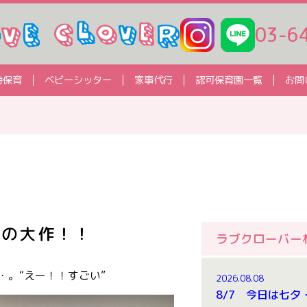
03-6
時保育
ベビーシッター
家事代行
認可保育園一覧
お問
での大作！！
ラブクローバー
・。“えー！！すごい”
2026.08.08