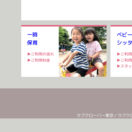
一時
ベビ
保育
シッ
▶ご利用の流れ
▶ご利用
▶ご利用料金
▶ご利用
▶スタッ
ラブクローバー東京
／
ラブク
ラブクローバーのほいくえん札幌北野
／