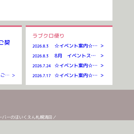
ラブクロ便り
ご契
>
☆イベント案内☆クッキング・リトミック
2026.8.3
>
8月 イベントスケジュール
2026.8.3
>
☆イベント案内☆お泊まり保育
2026.7.24
病児保育のご利用は 事前にご契約が必要となります。 ・ 目黒区八雲のお預かりルームまでお越しいただき ご契約を交わさせていただいたのち ご利用が可能となります。 ご契約には 入会金、年会費 […]
>
>
☆イベント案内☆クッキング・リトミック
2026.7.17
ーバーのほいくえん札幌清田
／
別
／
ラブクローバーのほいくえん新発寒