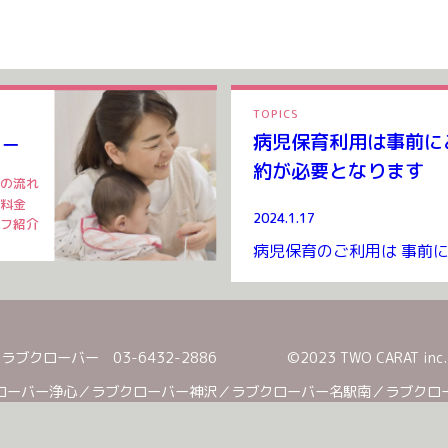
ー
TOPICS
病児保育利用は事前に
ター
約が必要となります
の流れ
料金
2024.1.17
フ紹介
ラブクローバー
03-6432-2886
©2023 TWO CARAT inc.
ローバー浄心
／
ラブクローバー神沢
／
ラブクローバー名駅南
／
ラブクロ
ラブクローバーのほいくえん札幌西野
／
ラブクローバーのほいくえん江