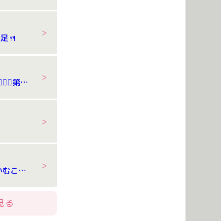
足🍴
7/24 体操教室🤸‍♂️🤸‍♂️第２弾
練
7/21 食育 ～かむこと～
見る