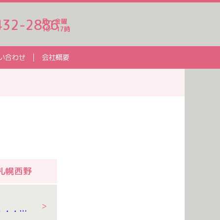
432-2886
月～金曜
10～17時
い合わせ
会社概要
札幌西野
8/7 今日は七夕・・・午前中はすいか割りもしました。