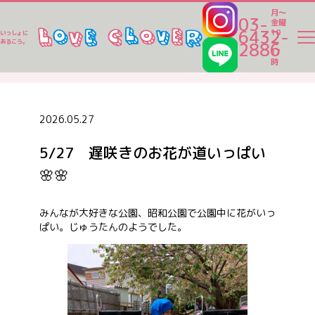
月～
03-
金曜
6432-
10
いっしょに
～
あるこう。
2886
17
ラブクロ便り
時
ラブクロ便り
2026.05.27
5/27 遅咲きのお花が道いっぱい
一時保育
🌸🌸
ベビーシッター
みんなが大好きな公園、昭和公園で公園中に花がいっ
ぱい。じゅうたんのようでした。
家事代行
認可保育園一覧