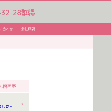
432-2886
月～金曜
10～17時
い合わせ
会社概要
札幌西野
8/4 野菜が採れました！！🥒