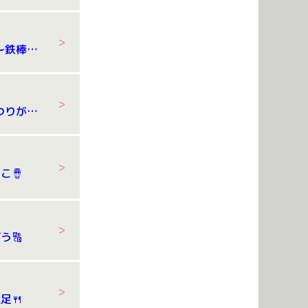
8/3 体操教室 ～鉄棒編～
8/1 七夕・夏まつりが開催されました。
こ🪘
う🔠
足🍴