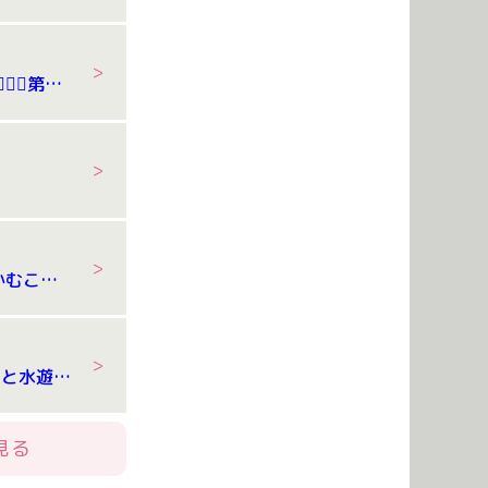
7/24 体操教室🤸‍♂️🤸‍♂️第２弾
練
7/21 食育 ～かむこと～
7/15 リトミックと水遊び＆泥遊び
見る