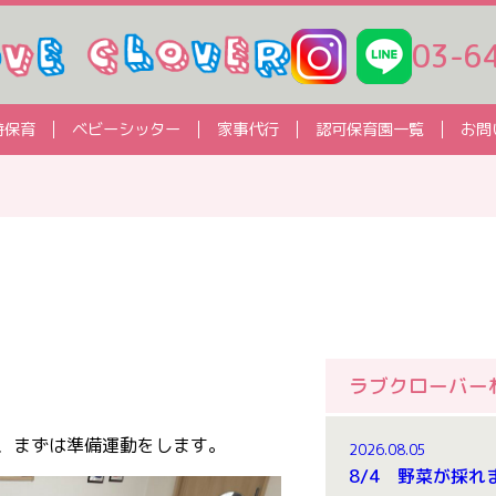
03-6
時保育
ベビーシッター
家事代行
認可保育園一覧
お問
ラブクローバー
、まずは準備運動をします。
2026.08.05