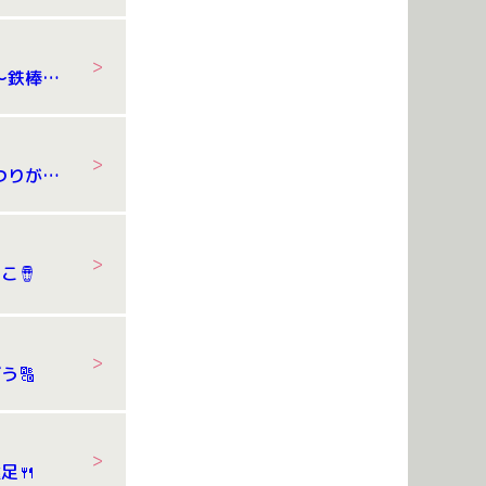
8/3 体操教室 ～鉄棒編～
8/1 七夕・夏まつりが開催されました。
こ🪘
う🔠
足🍴