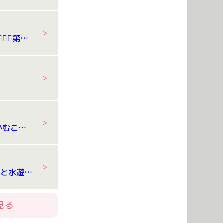
7/24 体操教室🤸‍♂️🤸‍♂️第２弾
練
7/21 食育 ～かむこと～
7/15 リトミックと水遊び＆泥遊び
見る