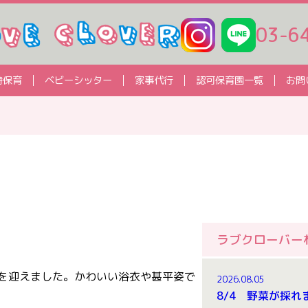
03-6
時保育
ベビーシッター
家事代行
認可保育園一覧
お問
ラブクローバー
を迎えました。かわいい浴衣や甚平姿で
2026.08.05