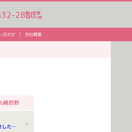
432-2886
月～金曜
10～17時
い合わせ
会社概要
札幌西野
8/4 野菜が採れました！！🥒