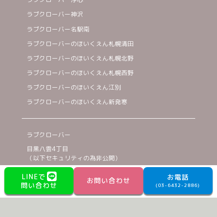
ラブクローバー神沢
ラブクローバー名駅南
ラブクローバーのほいくえん札幌清田
ラブクローバーのほいくえん札幌北野
ラブクローバーのほいくえん札幌西野
ラブクローバーのほいくえん江別
ラブクローバーのほいくえん新発寒
ラブクローバー
目黒八雲4丁目
（以下セキュリティの為非公開）
03-6432-2886
LINEで
お電話
お問い合わせ
問い合わせ
©2023 TWO CARAT inc.
(03-6432-2886)