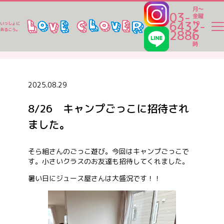
月～
03-
金曜
6432-
10
いっしょに
～
あるこう。
2886
17
ラブクロ便り
時
ラブクロ便り
2025.08.29
8/26 キャンプごっこに招待され
一時保育
ました。
ベビーシッター
そら組さんのごっこ遊び。今回はキャンプごっこで
す。小さいクラスのお友達も招待してくれました。
暑い日にジュース屋さんは大盛況です！！
家事代行
認可保育園一覧