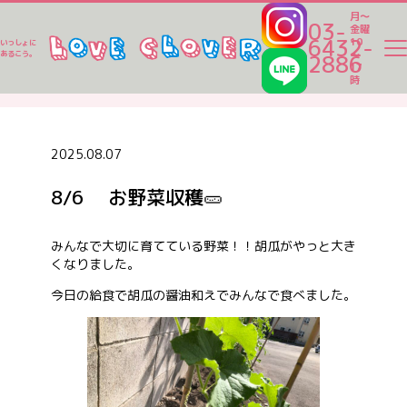
月～
03-
金曜
6432-
10
いっしょに
～
あるこう。
2886
17
ラブクロ便り
時
ラブクロ便り
2025.08.07
8/6 お野菜収穫🥒
一時保育
みんなで大切に育てている野菜！！胡瓜がやっと大き
くなりました。
ベビーシッター
今日の給食で胡瓜の醤油和えでみんなで食べました。
家事代行
認可保育園一覧