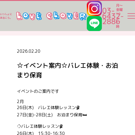
月～
03-
金曜
6432-
10
いっしょに
～
あるこう。
2886
17
ラブクロ便り
時
ラブクロ便り
2026.02.20
☆イベント案内☆バレエ体験・お泊
一時保育
まり保育
ベビーシッター
イベントのご案内です
2月
26日(木) バレエ体験レッスン🩰
家事代行
27日(金)-28日(土) お泊まり保育🛏️
◇バレエ体験レッスン🩰
認可保育園一覧
26日(木) 15:30-16:30