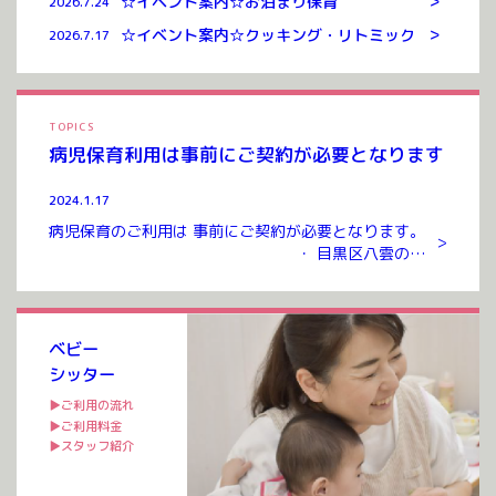
>
☆イベント案内☆お泊まり保育
2026.7.24
>
☆イベント案内☆クッキング・リトミック
2026.7.17
TOPICS
病児保育利用は事前にご契約が必要となります
2024.1.17
病児保育のご利用は 事前にご契約が必要となります。
>
・ 目黒区八雲のお
預かりルームまでお越しいただき ご契約を交わさせて
いただいたのち ご利用が可能となります。 ご契約には
入会金、年会費 […]
ベビー
シッター
▶ご利用の流れ
▶ご利用料金
▶スタッフ紹介