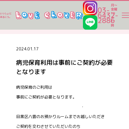
月～
03-
金曜
6432-
10
いっしょに
～
あるこう。
2886
17
ラブクロ便り
時
ラブクロ便り
2024.01.17
病児保育利用は事前にご契約が必要
一時保育
となります
ベビーシッター
病児保育のご利用は
事前にご契約が必要となります。
家事代行
・
目黒区八雲のお預かりルームまでお越しいただき
認可保育園一覧
ご契約を交わさせていただいたのち