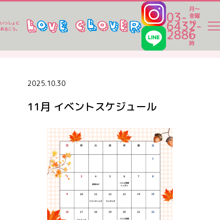
月～
03-
金曜
6432-
10
いっしょに
～
あるこう。
2886
17
ラブクロ便り
時
ラブクロ便り
2025.10.30
11月 イベントスケジュール
一時保育
ベビーシッター
家事代行
認可保育園一覧