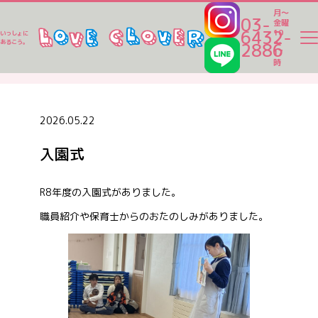
月～
03-
金曜
6432-
10
いっしょに
～
あるこう。
2886
17
ラブクロ便り
時
ラブクロ便り
2026.05.22
入園式
一時保育
R8年度の入園式がありました。
ベビーシッター
職員紹介や保育士からのおたのしみがありました。
家事代行
認可保育園一覧