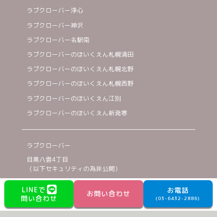
ラブクローバー浄心
ラブクローバー神沢
ラブクローバー名駅南
ラブクローバーのほいくえん札幌清田
ラブクローバーのほいくえん札幌北野
ラブクローバーのほいくえん札幌西野
ラブクローバーのほいくえん江別
ラブクローバーのほいくえん新発寒
ラブクローバー
目黒八雲4丁目
（以下セキュリティの為非公開）
03-6432-2886
LINEで
お電話
お問い合わせ
©2023 TWO CARAT inc.
問い合わせ
(03-6432-2886)