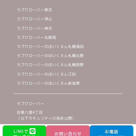
ラブクローバー東京
ラブクローバー浄心
ラブクローバー神沢
ラブクローバー名駅南
ラブクローバーのほいくえん札幌清田
ラブクローバーのほいくえん札幌北野
ラブクローバーのほいくえん札幌西野
ラブクローバーのほいくえん江別
ラブクローバーのほいくえん新発寒
ラブクローバー
目黒八雲4丁目
（以下セキュリティの為非公開）
03-6432-2886
LINEで
お電話
お問い合わせ
©2023 TWO CARAT inc.